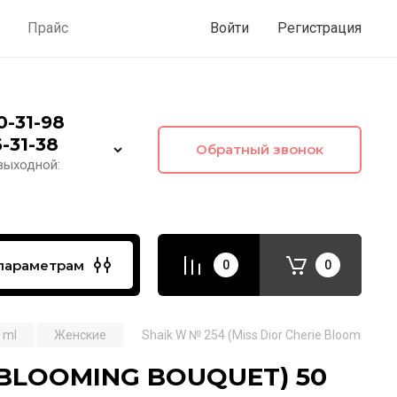
ы
Прайс
Войти
Регистрация
00-31-98
6-31-38
Обратный звонок
 выходной:
параметрам
0
0
 ml
Женские
Shaik W № 254 (Miss Dior Cherie Blooming B
E BLOOMING BOUQUET) 50