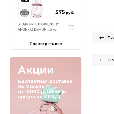
575
руб.
SHAIK № 350 GIVENCHY
ANGE OU DEMON 25 мл
Пр
Посмотреть все
На
Акции
Бесплатная доставка
по Москве
от 12000 рублей! (в
пределах МКАД)