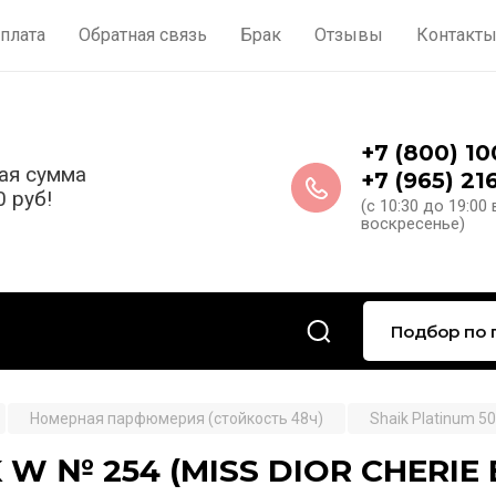
плата
Обратная связь
Брак
Отзывы
Контакт
+7 (800) 1
ая сумма
+7 (965) 21
0 руб!
(с 10:30 до 19:00
воскресенье)
Подбор по 
Номерная парфюмерия (стойкость 48ч)
Shaik Platinum 50
 W № 254 (MISS DIOR CHERI