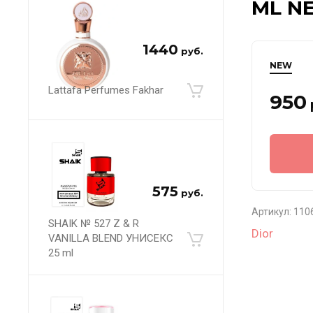
ML N
1440
руб.
NEW
Lattafa Perfumes Fakhar
950
575
руб.
Артикул:
110
SHAIK № 527 Z & R
Dior
VANILLA BLEND УНИСЕКС
25 ml