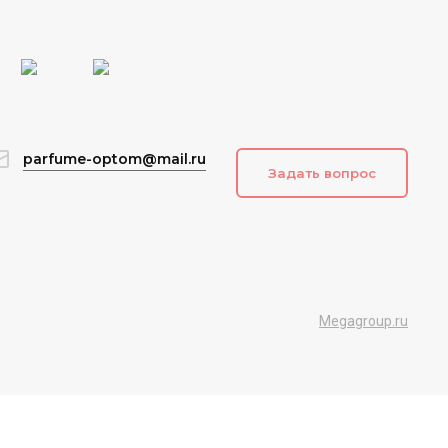
parfume-optom@mail.ru
Задать вопрос
Megagroup.ru