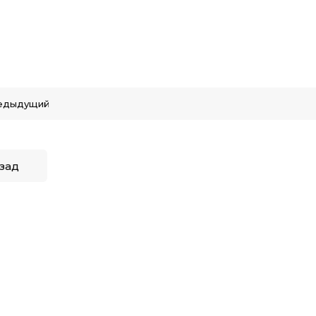
едыдущий
зад