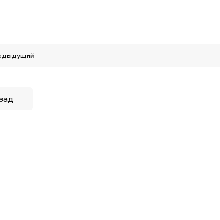
едыдущий
зад