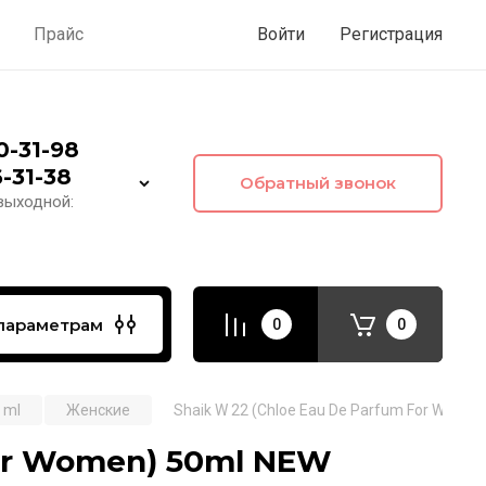
ы
Прайс
Войти
Регистрация
00-31-98
6-31-38
Обратный звонок
 выходной:
параметрам
0
0
 ml
Женские
Shaik W 22 (Chloe Eau De Parfum For Wome
For Women) 50ml NEW