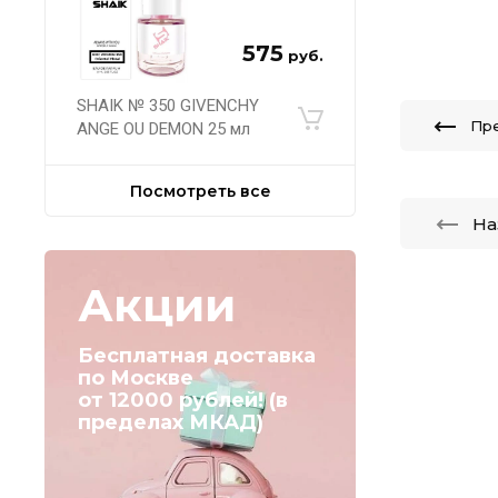
575
руб.
SHAIK № 350 GIVENCHY
Пр
ANGE OU DEMON 25 мл
Посмотреть все
На
Акции
Бесплатная доставка
по Москве
от 12000 рублей! (в
пределах МКАД)