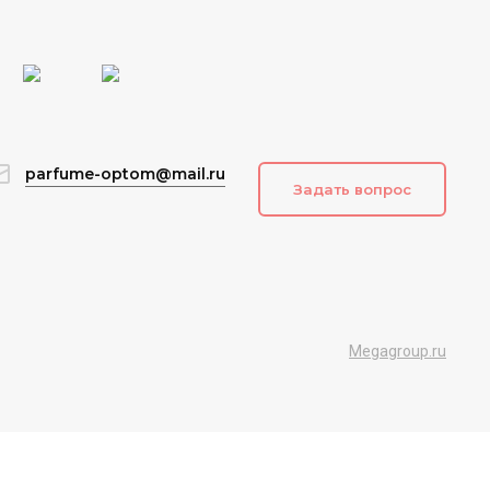
parfume-optom@mail.ru
Задать вопрос
Megagroup.ru