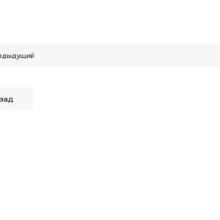
едыдущий
зад