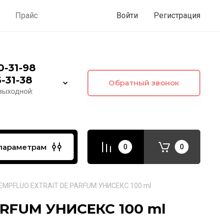
ы
Прайс
Войти
Регистрация
00-31-98
6-31-38
Обратный звонок
 выходной:
параметрам
0
0
EMPFLUO EXTRAIT DE PARFUM УНИСЕКС 100 ml
RFUM УНИСЕКС 100 ml