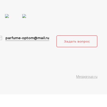
parfume-optom@mail.ru
Задать вопрос
Megagroup.ru