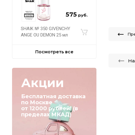
575
руб.
SHAIK № 350 GIVENCHY
Пр
ANGE OU DEMON 25 мл
Посмотреть все
На
Акции
Бесплатная доставка
по Москве
от 12000 рублей! (в
пределах МКАД)